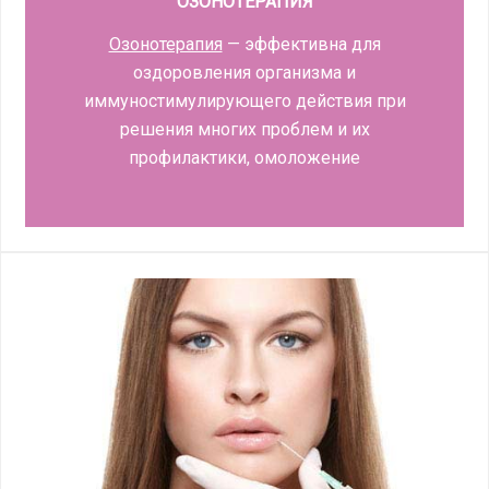
ОЗОНОТЕРАПИЯ
Озонотерапия
— эффективна для
оздоровления организма и
иммуностимулирующего действия при
решения многих проблем и их
профилактики, омоложение